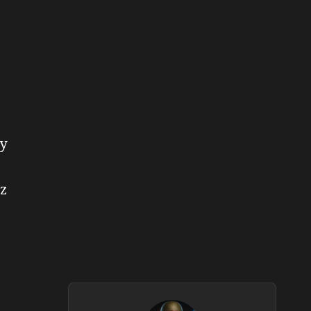
ry
 z