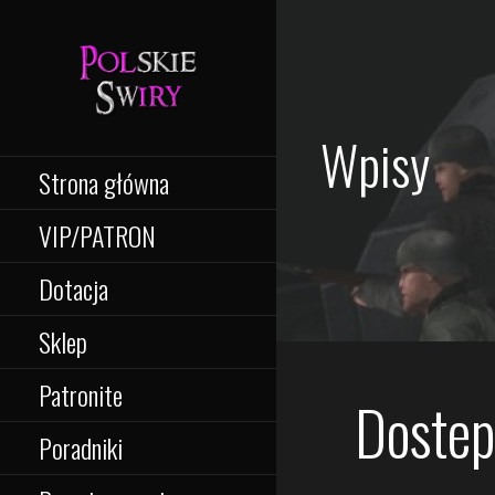
Przejdź
do
treści
Wpisy
Strona główna
VIP/PATRON
Dotacja
Sklep
Patronite
Dostep
Poradniki