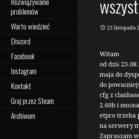
wszystk
Rozwiązywanie
problemów
Warto wiedzieć
23 listopada 
Discord
Witam
Facebook
od dziś 23.08
Instagram
maja do dyspo
Kontakt
do poważniejs
cfg z clanbas
Graj przez Steam
2.60b i możn
Archiwum
etpro trzeba 
na serwery m
Zapraszam w