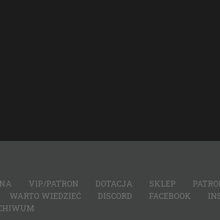
WNA
VIP/PATRON
DOTACJA
SKLEP
PATRO
WARTO WIEDZIEĆ
DISCORD
FACEBOOK
IN
CHIWUM