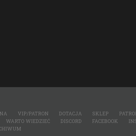
WNA
VIP/PATRON
DOTACJA
SKLEP
PATRO
WARTO WIEDZIEĆ
DISCORD
FACEBOOK
IN
CHIWUM