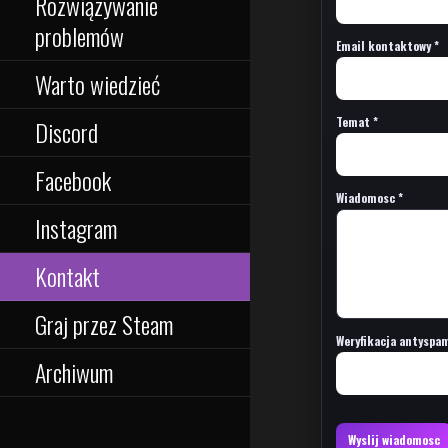
Rozwiązywanie
problemów
Email kontaktowy *
Warto wiedzieć
Temat *
Discord
Facebook
Wiadomosc *
Instagram
Kontakt
Graj przez Steam
Weryfikacja antyspam:
Archiwum
Wyslij wiadomosc