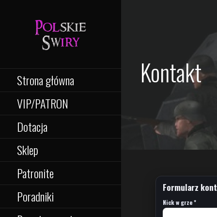
Przejdź
do
treści
Kontakt
Strona główna
VIP/PATRON
Dotacja
Sklep
Patronite
Formularz kon
Poradniki
Nick w grze *