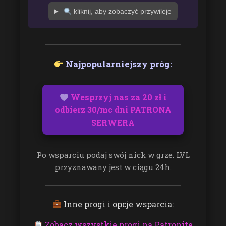
kliknij, aby zobaczyć przywileje
Najpopularniejszy próg:
Wesprzyj nas za 20 zł i
odbierz 30/mc dni PATRONA
SERWERA
Po wsparciu podaj swój nick w grze. LVL
przyznawany jest w ciągu 24h.
Inne progi i opcje wsparcia:
Zobacz wszystkie progi na Patronite